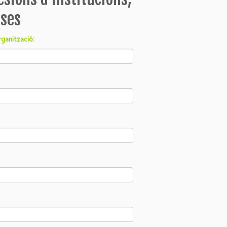
eses
rganització: