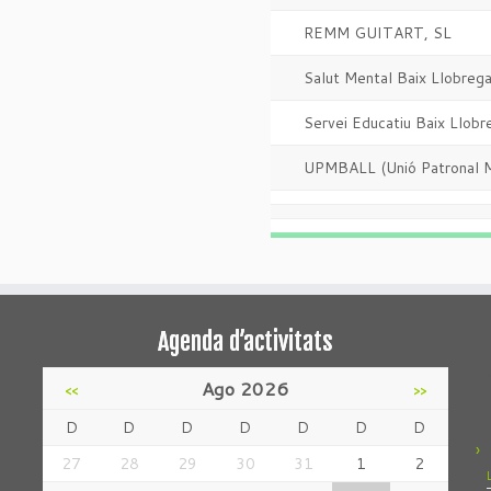
REMM GUITART, SL
Salut Mental Baix Llobrega
Servei Educatiu Baix Llob
UPMBALL (Unió Patronal Met
Agenda d’activitats
Ago 2026
<<
>>
D
D
D
D
D
D
D
27
28
29
30
31
1
2