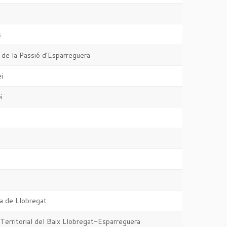
s
de la Passió d’Esparreguera
i
i
i
a de Llobregat
Territorial del Baix Llobregat-Esparreguera