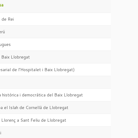
sa
s de Rei
erú
lugues
 Baix Llobregat
rial de l’Hospitalet i Baix Llobregat)
 històrica i democràtica del Baix Llobregat
ba el Islah de Cornellà de Llobregat
 Llorenç a Sant Feliu de Llobregat
i