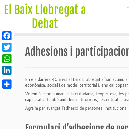
El Baix Llobregat a
Debat
Facebook
Adhesions i participacio
Twitter
WhatsApp
LinkedIn
En els darrers 40 anys al Baix Llobregat s’han acumulant
econòmica, social i de model territorial i, ens cal copsar
Compartir
Volem fer-ho sumant a la ciutadania, l’expertesa, les p
capacitats. També amb les institucions, les entitats i as
Agraïm per avançat l’adhesió de persones, institucions
Formulari d’adhesions de pe