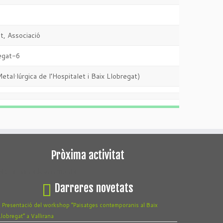
t, Associació
regat-6
al·lúrgica de l’Hospitalet i Baix Llobregat)
Pròxima activitat
No hi ha esdeveniments
Darreres novetats
Presentació del workshop “Paisatges contemporanis al Baix
Llobregat” a Vallirana