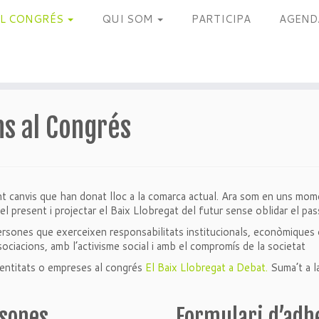
EL CONGRÉS
QUI SOM
PARTICIPA
AGEND
ns al Congrés
 canvis que han donat lloc a la comarca actual. Ara som en uns moment
 el present i projectar el Baix Llobregat del futur sense oblidar el pas
ersones que exerceixen responsabilitats institucionals, econòmiques 
sociacions, amb l’activisme social i amb el compromís de la societat
, entitats o empreses al congrés
El Baix Llobregat a Debat.
Suma’t a la
rsones
Formulari d’adhe