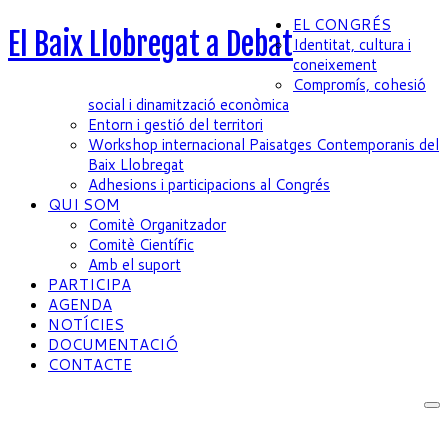
EL CONGRÉS
El Baix Llobregat a Debat
Identitat, cultura i
coneixement
Compromís, cohesió
social i dinamització econòmica
Entorn i gestió del territori
Workshop internacional Paisatges Contemporanis del
Baix Llobregat
Adhesions i participacions al Congrés
QUI SOM
Comitè Organitzador
Comitè Científic
Amb el suport
PARTICIPA
AGENDA
NOTÍCIES
DOCUMENTACIÓ
CONTACTE