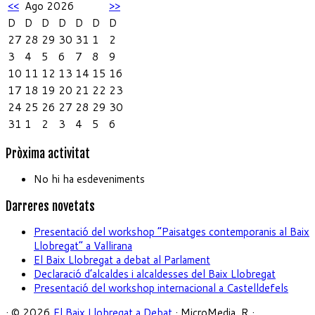
<<
Ago 2026
>>
D
D
D
D
D
D
D
27
28
29
30
31
1
2
3
4
5
6
7
8
9
10
11
12
13
14
15
16
17
18
19
20
21
22
23
24
25
26
27
28
29
30
31
1
2
3
4
5
6
Pròxima activitat
No hi ha esdeveniments
Darreres novetats
Presentació del workshop “Paisatges contemporanis al Baix
Llobregat” a Vallirana
El Baix Llobregat a debat al Parlament
Declaració d’alcaldes i alcaldesses del Baix Llobregat
Presentació del workshop internacional a Castelldefels
· © 2026
El Baix Llobregat a Debat
· MicroMedia_R
·