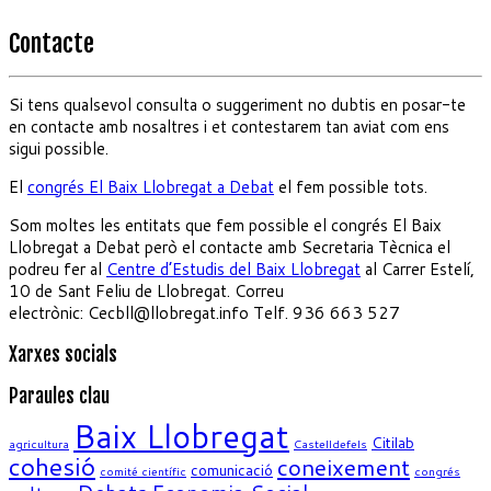
Contacte
Si tens qualsevol consulta o suggeriment no dubtis en posar-te
en contacte amb nosaltres i et contestarem tan aviat com ens
sigui possible.
El
congrés El Baix Llobregat a Debat
el fem possible tots.
Som moltes les entitats que fem possible el congrés El Baix
Llobregat a Debat però el contacte amb Secretaria Tècnica el
podreu fer al
Centre d’Estudis del Baix Llobregat
al Carrer Estelí,
10 de Sant Feliu de Llobregat. Correu
electrònic: Cecbll@llobregat.info Telf. 936 663 527
Xarxes socials
Paraules clau
Baix Llobregat
Citilab
agricultura
Castelldefels
cohesió
coneixement
comunicació
comité científic
congrés