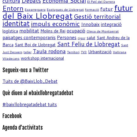
Debats
Economia Social
cultura
El Patí del Darrera
futur
Entorn
futur
Esparreguera
Esplugues de Llobregat
formació
del Baix Llobregat
Gestió territorial
identitat
impuls econòmic
Innobaix
integració
mobilitat
ocupació
logística
Molins de Rei
Olesa de Montserrat
paisatges contemporanis
Persones
salut
Sant Andreu de la
rigor
Sant Feliu de Llobregat
Barca
Sant Boi de Llobregat
Sant
Taula rodona
Urbanització
Just Desvern
taller
Territori
TV3
Vallirana
workshop internacional
Viladecans
Segueix-nos a Twitter
Tuits de @BaixLlob_Debat
Què diuen al #baixllobregatadebat
#baixllobregatadebat tuits
Facebook
Agenda d’activitats