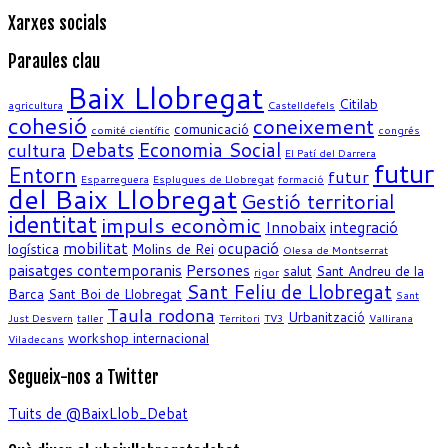
Xarxes socials
Paraules clau
Baix Llobregat
Citilab
agricultura
Castelldefels
cohesió
coneixement
comunicació
comité científic
congrés
Debats
Economia Social
cultura
El Patí del Darrera
futur
Entorn
futur
Esparreguera
Esplugues de Llobregat
formació
del Baix Llobregat
Gestió territorial
identitat
impuls econòmic
Innobaix
integració
mobilitat
ocupació
logística
Molins de Rei
Olesa de Montserrat
paisatges contemporanis
Persones
salut
Sant Andreu de la
rigor
Sant Feliu de Llobregat
Barca
Sant Boi de Llobregat
Sant
Taula rodona
Urbanització
Just Desvern
taller
Territori
TV3
Vallirana
workshop internacional
Viladecans
Segueix-nos a Twitter
Tuits de @BaixLlob_Debat