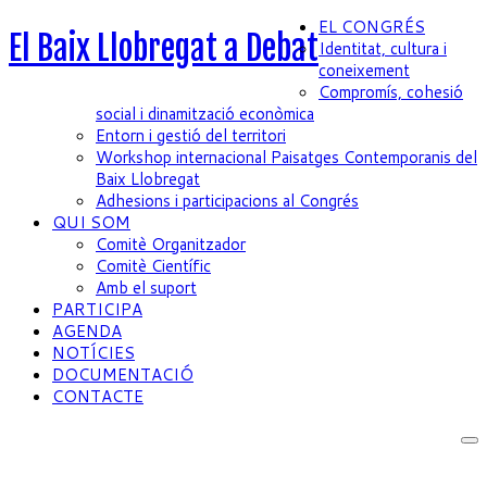
EL CONGRÉS
El Baix Llobregat a Debat
Identitat, cultura i
coneixement
Compromís, cohesió
social i dinamització econòmica
Entorn i gestió del territori
Workshop internacional Paisatges Contemporanis del
Baix Llobregat
Adhesions i participacions al Congrés
QUI SOM
Comitè Organitzador
Comitè Científic
Amb el suport
PARTICIPA
AGENDA
NOTÍCIES
DOCUMENTACIÓ
CONTACTE