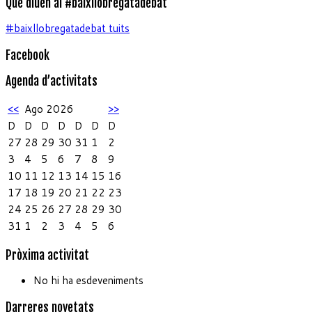
Què diuen al #baixllobregatadebat
#baixllobregatadebat tuits
Facebook
Agenda d’activitats
<<
Ago 2026
>>
D
D
D
D
D
D
D
27
28
29
30
31
1
2
3
4
5
6
7
8
9
10
11
12
13
14
15
16
17
18
19
20
21
22
23
24
25
26
27
28
29
30
31
1
2
3
4
5
6
Pròxima activitat
No hi ha esdeveniments
Darreres novetats