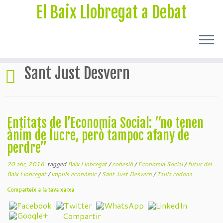
El Baix Llobregat a Debat
Sant Just Desvern
Entitats de l’Economia Social: “no tenen
ànim de lucre, però tampoc afany de
perdre”
20 abr, 2016
tagged
Baix Llobregat
/
cohesió
/
Economia Social
/
futur del
Baix Llobregat
/
impuls econòmic
/
Sant Just Desvern
/
Taula rodona
Comparteix a la teva xarxa
Compartir