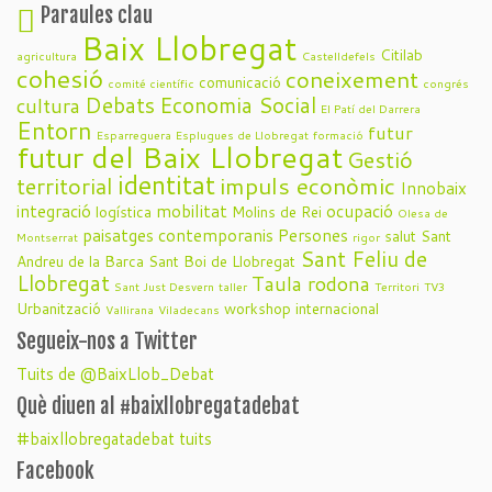
Paraules clau
Baix Llobregat
Citilab
agricultura
Castelldefels
cohesió
coneixement
comunicació
comité científic
congrés
Debats
Economia Social
cultura
El Patí del Darrera
Entorn
futur
Esparreguera
Esplugues de Llobregat
formació
futur del Baix Llobregat
Gestió
identitat
impuls econòmic
territorial
Innobaix
integració
mobilitat
ocupació
logística
Molins de Rei
Olesa de
paisatges contemporanis
Persones
salut
Sant
Montserrat
rigor
Sant Feliu de
Andreu de la Barca
Sant Boi de Llobregat
Llobregat
Taula rodona
Sant Just Desvern
taller
Territori
TV3
Urbanització
workshop internacional
Vallirana
Viladecans
Segueix-nos a Twitter
Tuits de @BaixLlob_Debat
Què diuen al #baixllobregatadebat
#baixllobregatadebat tuits
Facebook