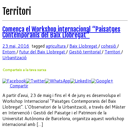
Territori
Comença el Workshop internacional “Paisatges
Contemporanis del Baix Llobregat”
23 mai, 2016
tagged
agricultura
/
Baix Llobregat
/
cohesió
/
Entorn
/
futur del Baix Llobregat
/
Gestió territorial
/
Territori
/
Urbanització
Comparteix a la teva xarxa
Compartir
A partir d’avui, 23 de maig i fins el 4 de juny es desenvolupa el
Workshop Internacional “Paisatges Contemporanis del Baix
Llobregat”. L’Observatori de la Urbanització, a través del Màster
en Intervenció i Gestió del Paisatge i el Patrimoni de la
Universitat Autònoma de Barcelona, organitza aquest workshop
internacional amb […]