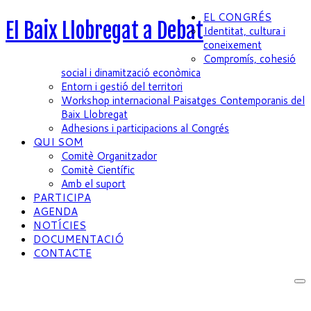
EL CONGRÉS
El Baix Llobregat a Debat
Identitat, cultura i
coneixement
Compromís, cohesió
social i dinamització econòmica
Entorn i gestió del territori
Workshop internacional Paisatges Contemporanis del
Baix Llobregat
Adhesions i participacions al Congrés
QUI SOM
Comitè Organitzador
Comitè Científic
Amb el suport
PARTICIPA
AGENDA
NOTÍCIES
DOCUMENTACIÓ
CONTACTE