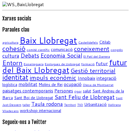
Xarxes socials
Paraules clau
Baix Llobregat
Citilab
agricultura
Castelldefels
cohesió
coneixement
comunicació
comité científic
congrés
Debats
Economia Social
cultura
El Patí del Darrera
futur
Entorn
futur
Esparreguera
Esplugues de Llobregat
formació
del Baix Llobregat
Gestió territorial
identitat
impuls econòmic
Innobaix
integració
mobilitat
ocupació
logística
Molins de Rei
Olesa de Montserrat
paisatges contemporanis
Persones
salut
Sant Andreu de la
rigor
Sant Feliu de Llobregat
Barca
Sant Boi de Llobregat
Sant
Taula rodona
Urbanització
Just Desvern
taller
Territori
TV3
Vallirana
workshop internacional
Viladecans
Segueix-nos a Twitter