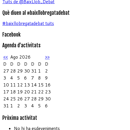
Tuits de @BaixLlob_Debat
Què diuen al #baixllobregatadebat
#baixllobregatadebat tuits
Facebook
Agenda d’activitats
<<
Ago 2026
>>
D
D
D
D
D
D
D
27
28
29
30
31
1
2
3
4
5
6
7
8
9
10
11
12
13
14
15
16
17
18
19
20
21
22
23
24
25
26
27
28
29
30
31
1
2
3
4
5
6
Pròxima activitat
No hi ha esdeveniments