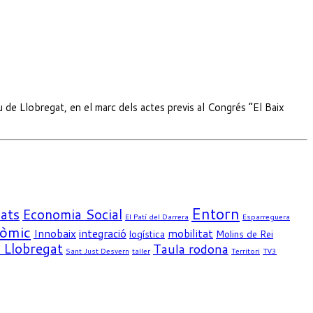
iu de Llobregat, en el marc dels actes previs al Congrés “El Baix
Entorn
ats
Economia Social
El Patí del Darrera
Esparreguera
nòmic
Innobaix
integració
mobilitat
logística
Molins de Rei
e Llobregat
Taula rodona
Sant Just Desvern
taller
Territori
TV3