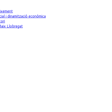
eixement
ial i dinamització econòmica
tori
Baix Llobregat