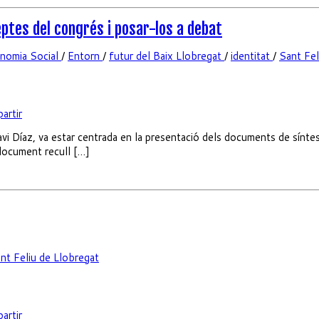
eptes del congrés i posar-los a debat
nomia Social
/
Entorn
/
futur del Baix Llobregat
/
identitat
/
Sant Fel
artir
avi Díaz, va estar centrada en la presentació dels documents de síntesi
document recull […]
nt Feliu de Llobregat
artir