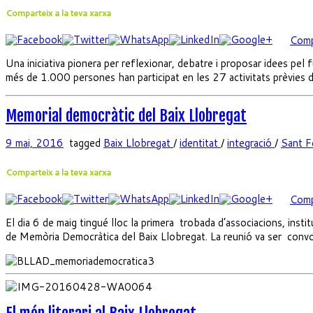
Comparteix a la teva xarxa
Comp
Una iniciativa pionera per reflexionar, debatre i proposar idees pel
més de 1.000 persones han participat en les 27 activitats prèvies 
Memorial democràtic del Baix Llobregat
9 mai, 2016
tagged
Baix Llobregat
/
identitat
/
integració
/
Sant F
Comparteix a la teva xarxa
Comp
El dia 6 de maig tingué lloc la primera trobada d’associacions, inst
de Memòria Democràtica del Baix Llobregat. La reunió va ser conv