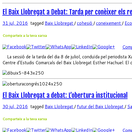
El Baix Llobregat a Debat: Tarda per conèixer els r
31 jul, 2016
tagged
Baix Llobregat
/
cohesió
/
coneixement
/
Eco
Comparteix a la teva xarxa
Comp
La sessió de la tarda del dia 8 de juliol, conduïda pel periodista X
Centre d’Estudis Comarcals del Baix Llobregat Esther Hachuel. El 
El Baix Llobregat a debat: L’obertura institucional
30 jul, 2016
tagged
Baix Llobregat
/
futur del Baix Llobregat
/
Sa
Comparteix a la teva xarxa
Comp