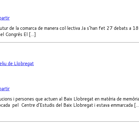
artir
 futur de la comarca de manera col·lectiva Ja s’han fet 27 debats a 1
del Congrés El […]
eliu de Llobregat
artir
itucions i persones que actuen al Baix Llobregat en matèria de memòri
ocada pel Centre d’Estudis del Baix Llobregat i estava emmarcada [