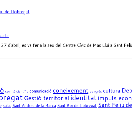
iu de Llobregat
artir
l 27 d’abril, es va fer a la seu del Centre Cívic de Mas Lluí a Sant Fel
ió
coneixement
Deb
cultura
comunicació
comité científic
congrés
obregat
identitat
impuls eco
Gestió territorial
Sant Feliu d
salut
Sant Andreu de la Barca
Sant Boi de Llobregat
r