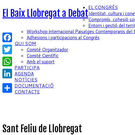
EL CONGRÉS
El Baix Llobregat a Debat
Identitat, cultura i con
Compromís, cohesió soc
Entorn i gestió del terri
Workshop internacional Paisatges Contemporanis del 
Adhesions i participacions al Congrés
QUI SOM
Facebook
Comitè Organitzador
Comitè Científic
Twitter
Amb el suport
PARTICIPA
WhatsApp
AGENDA
NOTÍCIES
LinkedIn
DOCUMENTACIÓ
CONTACTE
Compartir
Sant Feliu de Llobregat