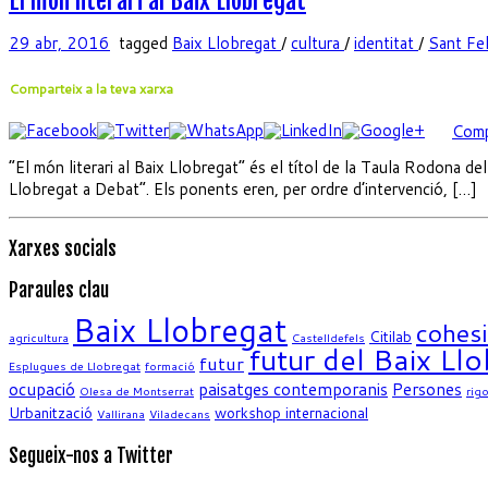
El món literari al Baix Llobregat
29 abr, 2016
tagged
Baix Llobregat
/
cultura
/
identitat
/
Sant Fel
Comparteix a la teva xarxa
Comp
“El món literari al Baix Llobregat” és el títol de la Taula Rodona de
Llobregat a Debat”. Els ponents eren, per ordre d’intervenció, […]
Xarxes socials
Paraules clau
Baix Llobregat
cohes
Citilab
agricultura
Castelldefels
futur del Baix Ll
futur
Esplugues de Llobregat
formació
ocupació
paisatges contemporanis
Persones
Olesa de Montserrat
rigo
Urbanització
workshop internacional
Vallirana
Viladecans
Segueix-nos a Twitter