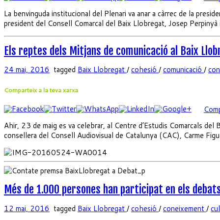
La benvinguda institucional del Plenari va anar a càrrec de la presi
president del Consell Comarcal del Baix Llobregat, Josep Perpinyà 
Els reptes dels Mitjans de comunicació al Baix Llo
24 mai, 2016
tagged
Baix Llobregat
/
cohesió
/
comunicació
/
con
Comparteix a la teva xarxa
Comp
Ahir, 23 de maig es va celebrar, al Centre d’Estudis Comarcals del B
consellera del Consell Audiovisual de Catalunya (CAC), Carme Figuera
Més de 1.000 persones han participat en els debats
12 mai, 2016
tagged
Baix Llobregat
/
cohesió
/
coneixement
/
cu