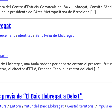
denta del Centre d’Estudis Comarcals del Baix Llobregat, Conxita Sánc
i de la presidenta de l’Àrea Metropolitana de Barcelona […]
bregat
eixement
/
identitat
/
Sant Feliu de Llobregat
artir
aix Llobregat, una taula rodona per debatre entorn el present i futur 
s; el director d’ETV, Frederic Cano; el director del diari […]
 previs de “El Baix Llobregat a Debat”
ltura
/
Entorn
/
futur del Baix Llobregat
/
Gestió territorial
/
impuls 