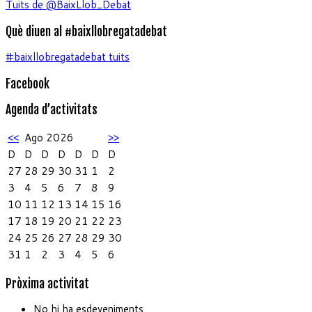
Tuits de @BaixLlob_Debat
Què diuen al #baixllobregatadebat
#baixllobregatadebat tuits
Facebook
Agenda d’activitats
<<
Ago 2026
>>
D
D
D
D
D
D
D
27
28
29
30
31
1
2
3
4
5
6
7
8
9
10
11
12
13
14
15
16
17
18
19
20
21
22
23
24
25
26
27
28
29
30
31
1
2
3
4
5
6
Pròxima activitat
No hi ha esdeveniments