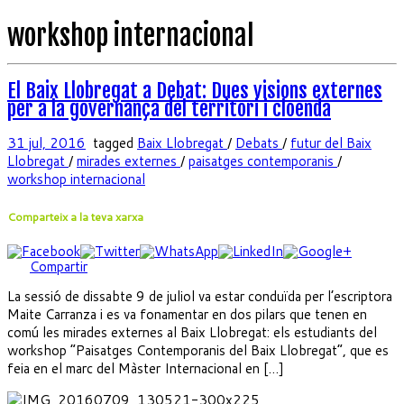
workshop internacional
El Baix Llobregat a Debat: Dues visions externes
per a la governança del territori i cloenda
31 jul, 2016
tagged
Baix Llobregat
/
Debats
/
futur del Baix
Llobregat
/
mirades externes
/
paisatges contemporanis
/
workshop internacional
Comparteix a la teva xarxa
Compartir
La sessió de dissabte 9 de juliol va estar conduïda per l’escriptora
Maite Carranza i es va fonamentar en dos pilars que tenen en
comú les mirades externes al Baix Llobregat: els estudiants del
workshop “Paisatges Contemporanis del Baix Llobregat”, que es
feia en el marc del Màster Internacional en […]