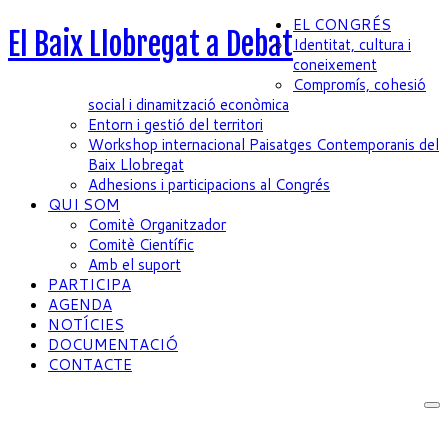
EL CONGRÉS
El Baix Llobregat a Debat
Identitat, cultura i
coneixement
Compromís, cohesió
social i dinamització econòmica
Entorn i gestió del territori
Workshop internacional Paisatges Contemporanis del
Baix Llobregat
Adhesions i participacions al Congrés
QUI SOM
Comitè Organitzador
Comitè Científic
Amb el suport
PARTICIPA
AGENDA
NOTÍCIES
DOCUMENTACIÓ
CONTACTE