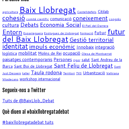
Baix Llobregat
Citilab
agricultura
Castelldefels
cohesió
coneixement
comunicació
comité científic
congrés
Debats
Economia Social
cultura
El Patí del Darrera
futur
Entorn
futur
Esparreguera
Esplugues de Llobregat
formació
del Baix Llobregat
Gestió territorial
identitat
impuls econòmic
Innobaix
integració
mobilitat
ocupació
logística
Molins de Rei
Olesa de Montserrat
paisatges contemporanis
Persones
salut
Sant Andreu de la
rigor
Sant Feliu de Llobregat
Barca
Sant Boi de Llobregat
Sant
Taula rodona
Urbanització
Just Desvern
taller
Territori
TV3
Vallirana
workshop internacional
Viladecans
Segueix-nos a Twitter
Tuits de @BaixLlob_Debat
Què diuen al #baixllobregatadebat
#baixllobregatadebat tuits